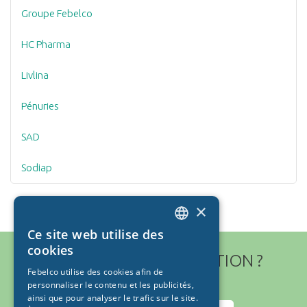
Groupe Febelco
HC Pharma
Livlina
Pénuries
SAD
Sodiap
×
Ce site web utilise des
DUTCH
cookies
AVEZ-VOUS UNE QUESTION ?
FRENCH
Febelco utilise des cookies afin de
personnaliser le contenu et les publicités,
ainsi que pour analyser le trafic sur le site.