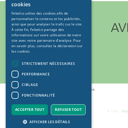
cookies
FRENCH
Febelco utilise des cookies afin de
personnaliser le contenu et les publicités,
AV
ainsi que pour analyser le trafic sur le site.
À cette fin, Febelco partage des
informations sur votre utilisation de notre
site avec notre partenaire d’analyse. Pour
en savoir plus, consultez
la déclaration sur
les cookies
STRICTEMENT NÉCESSAIRES
PERFORMANCE
CIBLAGE
Home
Nos histoires
Febelcare
FONCTIONNALITÉ
ACCEPTER TOUT
REFUSER TOUT
© 2026
Doc
AFFICHER LES DÉTAILS