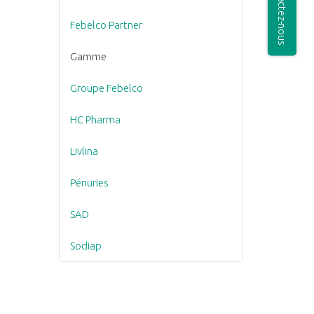
Contactez-nous
Febelco Partner
Gamme
Groupe Febelco
HC Pharma
Livlina
Pénuries
SAD
Sodiap