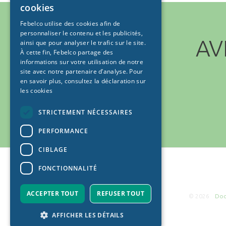
cookies
FRENCH
Febelco utilise des cookies afin de
personnaliser le contenu et les publicités,
AV
ainsi que pour analyser le trafic sur le site.
À cette fin, Febelco partage des
informations sur votre utilisation de notre
site avec notre partenaire d’analyse. Pour
en savoir plus, consultez
la déclaration sur
les cookies
STRICTEMENT NÉCESSAIRES
PERFORMANCE
CIBLAGE
Home
Nos histoires
Gamme
FONCTIONNALITÉ
ACCEPTER TOUT
REFUSER TOUT
© 2026
Doc
AFFICHER LES DÉTAILS