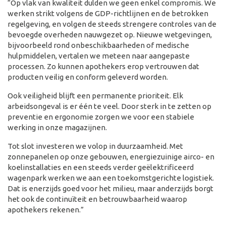
“Op vlak van kwaliteit dulden we geen enkel compromis. We
werken strikt volgens de GDP-richtlijnen en de betrokken
regelgeving, en volgen de steeds strengere controles van de
bevoegde overheden nauwgezet op. Nieuwe wetgevingen,
bijvoorbeeld rond onbeschikbaarheden of medische
hulpmiddelen, vertalen we meteen naar aangepaste
processen. Zo kunnen apothekers erop vertrouwen dat
producten veilig en conform geleverd worden.
Ook veiligheid blijft een permanente prioriteit. Elk
arbeidsongeval is er één te veel. Door sterk in te zetten op
preventie en ergonomie zorgen we voor een stabiele
werking in onze magazijnen.
Tot slot investeren we volop in duurzaamheid. Met
zonnepanelen op onze gebouwen, energiezuinige airco- en
koelinstallaties en een steeds verder geëlektrificeerd
wagenpark werken we aan een toekomstgerichte logistiek.
Dat is enerzijds goed voor het milieu, maar anderzijds borgt
het ook de continuïteit en betrouwbaarheid waarop
apothekers rekenen.”