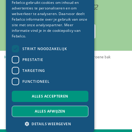
Febelco gebruikt cookies om inhoud en
HEB JE EEN VRAAG?
advertenties te personaliseren en om
webverkeer te analyseren. Daarvoor deelt
Febelco informatie over je gebruik van onze
site met onze analysepartner. Meer
informatie vind je in
de cookiepolicy van
Stuur ons een bericht
Febelco.
STRIKT NOODZAKELIJK
Home
Nieuws
Een blik achter de bekende groene bak
PRESTATIE
TARGETING
© 2026
FUNCTIONEEL
Juridische documenten
Privacy policy
ALLES ACCEPTEREN
Cookie policy
Sitemap
ALLES AFWIJZEN
Algemene verkoopsvoorwaarden
DETAILS WEERGEVEN