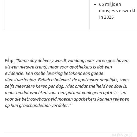
65 miljoen
doosjes verwerkt
in 2025
Filip
: “
Same
day
delivery
wordt
vandaag
naar voren geschoven
als een nieuwe trend
, maar voor apothekers is
dat een
evidentie.
E
en snelle levering
betekent
een goede
dienstverlening.
Febelco belevert de apotheker dagelijks, soms
zelfs meerdere keren per dag
. Niet omdat snelheid het doel is,
maar omdat wachten voor een patiënt vaak geen optie is – en
voor die betrouwbaarheid moeten apothekers kunnen rekenen
op hun groothandelaar-verdeler
.”
04 feb 2026