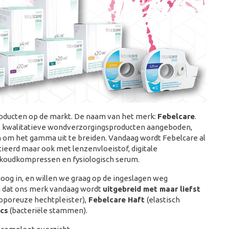
producten op de markt. De naam van het merk:
Febelcare
.
l kwalitatieve wondverzorgingsproducten aangeboden,
n om het gamma uit te breiden. Vandaag wordt Febelcare al
eerd maar ook met lenzenvloeistof, digitale
koudkompressen en fysiologisch serum.
hoog in, en willen we graag op de ingeslagen weg
n dat ons merk vandaag wordt
uitgebreid met maar liefst
oporeuze hechtpleister),
Febelcare Haft
(elastisch
ics
(bacteriële stammen).