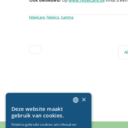
Ook benieuwd?
Op
www.febelcare.be
vindt u een
Febelcare
,
Febelco
,
Gamma
Al
×
Deze website maakt
DUTCH
gebruik van cookies.
FRENCH
Febelco gebruikt cookies om inhoud en