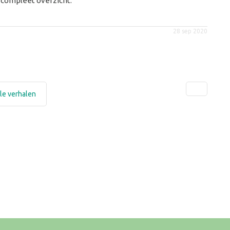
 compleet overzicht.
28 sep 2020
le verhalen