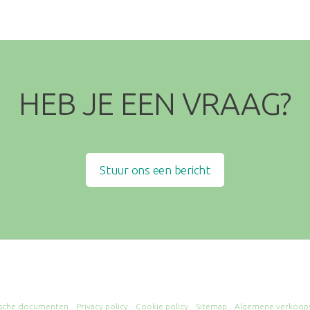
HEB JE EEN VRAAG?
Stuur ons een bericht
ische documenten
Privacy policy
Cookie policy
Sitemap
Algemene verkoop