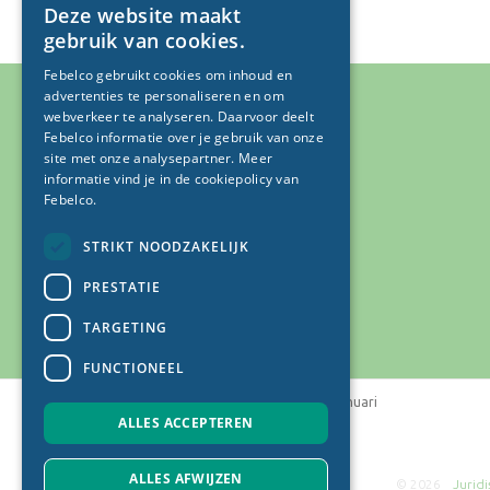
Deze website maakt
DUTCH
gebruik van cookies.
FRENCH
Febelco gebruikt cookies om inhoud en
advertenties te personaliseren en om
webverkeer te analyseren. Daarvoor deelt
Febelco informatie over je gebruik van onze
site met onze analysepartner. Meer
informatie vind je in
de cookiepolicy van
Febelco.
STRIKT NOODZAKELIJK
PRESTATIE
TARGETING
FUNCTIONEEL
Home
Nieuws
2023
januari
ALLES ACCEPTEREN
ALLES AFWIJZEN
© 2026
Jurid