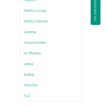
Contacteer ons
Febelco Group
Febelco Partner
Gamma
Gezond advies
HC Pharma
Livlina
Sodiap
Tekorten
TGZ