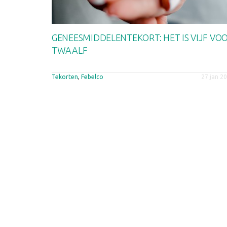
GENEESMIDDELENTEKORT: HET IS VIJF VO
TWAALF
Tekorten
,
Febelco
27 jan 2